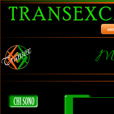
ann
Mo